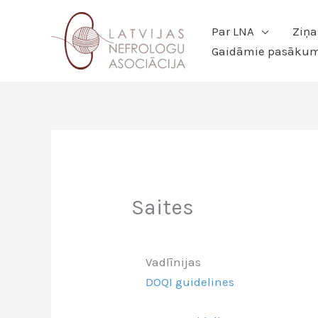
Skip
to
Par LNA
Ziņa
content
Gaidāmie pasākum
Saites
Vadlīnijas
DOQI guidelines