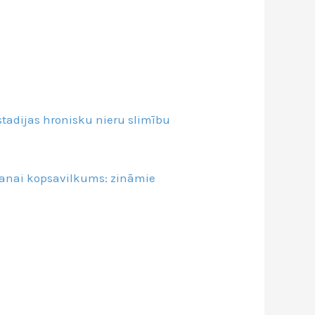
stadijas hronisku nieru slimību
ēšanai kopsavilkums: zināmie