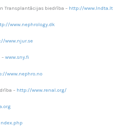
un Transplantācijas biedrība –
http://www.lndta.lt
tp://www.nephrology.dk
://www.njur.se
a –
www.sny.fi
p://www.nephro.no
edrība –
http://www.renal.org/
a.org
/index.php