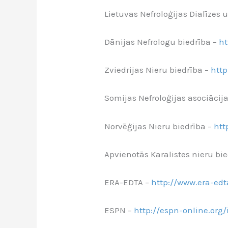
Lietuvas Nefroloģijas Dialīzes 
Dānijas Nefrologu biedrība –
ht
Zviedrijas Nieru biedrība –
http
Somijas Nefroloģijas asociācij
Norvēģijas Nieru biedrība –
htt
Apvienotās Karalistes nieru bi
ERA-EDTA –
http://www.era-edt
ESPN –
http://espn-online.org