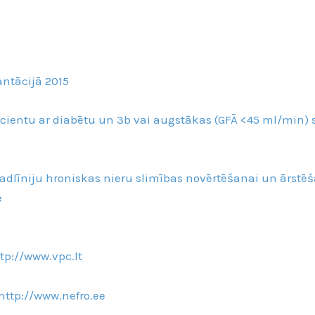
ntācijā 2015
acientu ar diabētu un 3b vai augstākas (GFĀ <45 ml/min) 
vadlīniju hroniskas nieru slimības novērtēšanai un ārst
e
tp://www.vpc.lt
http://www.nefro.ee