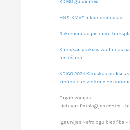
KDIGO guidelines
HNS-KMVT rekomendācijas
Rekomendācijas nieru transpla
Klīniskās prakses vadlīnijas p
ārstēšanā
KDIGO 2024 Klīniskās prakses 
zināmie un zināmie nezināmi
Organizācijas
Lietuvas Patoloģijas centrs –
ht
Igaunijas Nefrologu biedrība –