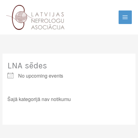
Skip
to
content
LNA sēdes
No upcoming events
Šajā kategorijā nav notikumu