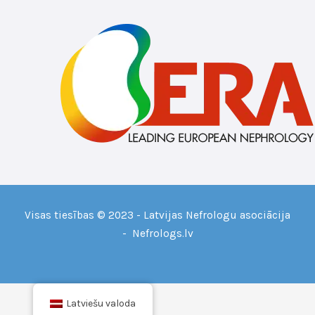
Visas tiesības © 2023 - Latvijas Nefrologu asociācija
- Nefrologs.lv
Latviešu valoda