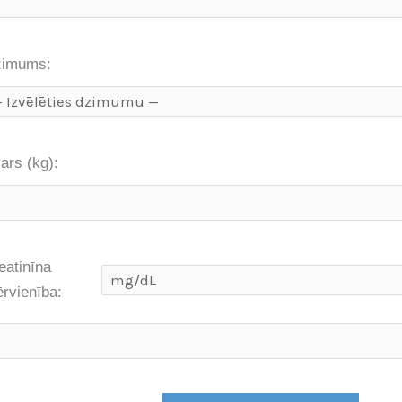
imums:
ars (kg):
eatinīna
rvienība: