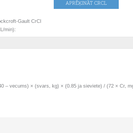
ckcroft-Gault CrCl
L/min):
0 – vecums) × (svars, kg) × (0.85 ja sieviete) / (72 × Cr, m