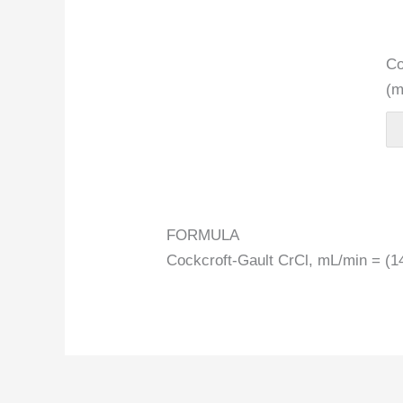
Co
(m
FORMULA
Cockcroft-Gault CrCl, mL/min = (14