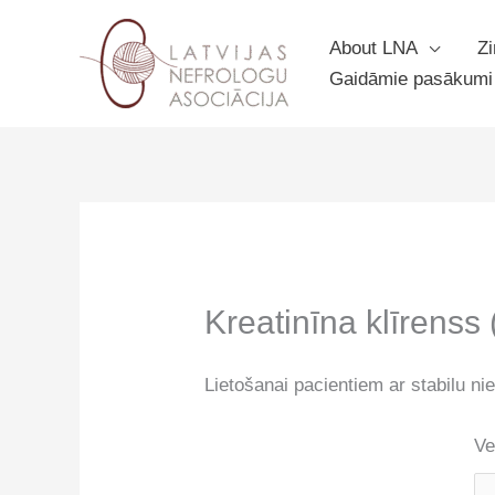
Skip
to
About LNA
Z
content
Gaidāmie pasākumi
Kreatinīna klīrenss
Lietošanai pacientiem ar stabilu nie
Ve