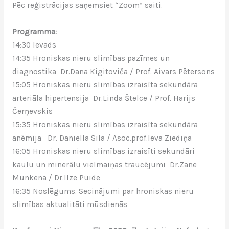
Pēc reģistrācijas saņemsiet “Zoom” saiti.
Programma:
14:30 Ievads
14:35 Hroniskas nieru slimības pazīmes un
diagnostika Dr.Dana Kigitoviča / Prof. Aivars Pētersons
15:05 Hroniskas nieru slimības izraisīta sekundāra
arteriāla hipertensija Dr.Linda Štelce / Prof. Harijs
Čerņevskis
15:35 Hroniskas nieru slimības izraisīta sekundāra
anēmija Dr. Daniella Sila / Asoc.prof.Ieva Ziediņa
16:05 Hroniskas nieru slimības izraisīti sekundāri
kaulu un minerālu vielmaiņas traucējumi Dr.Zane
Munkena / Dr.Ilze Puide
16:35 Noslēgums. Secinājumi par hroniskas nieru
slimības aktualitāti mūsdienās