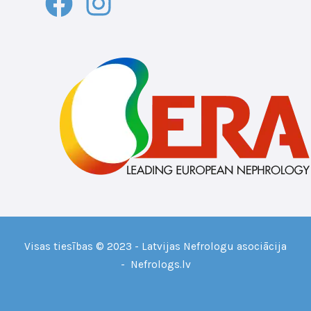
Visas tiesības © 2023 - Latvijas Nefrologu asociācija
- Nefrologs.lv